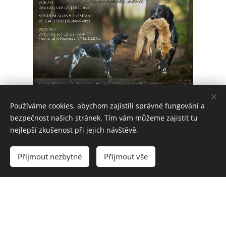
Aron z Brumovského údolí
Používáme cookies, abychom zajistili správné fungování a
bezpečnost našich stránek. Tím vám můžeme zajistit tu
nejlepší zkušenost při jejich návštěvě.
Přijmout nezbytné
Přijmout vše