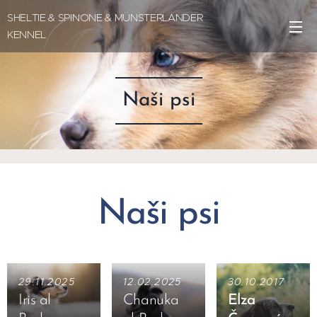
SHELTIE & SPINONE & MÜNSTERLANDER
KENNEL
Naši psi
Naši psi
29.11.2025
12.02.2025
30.10.2017
Iris al
Chanuka
Elza