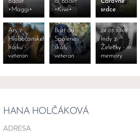
Bader
al Bader
Čarovné
•Maggi•
•Kiwi•
srdce
15.11.2015
04.05.2012
Ary z
Britt od
24.05.2008
Hlubočanského
Spálené
Indy z
hájku -
skály -
Želečky - in
veteran
veteran
memory
HANA HOLČÁKOVÁ
ADRESA