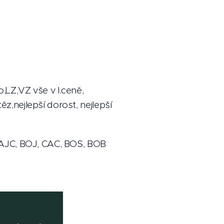
LZ,VZ vše v I.ceně,
,nejlepší dorost, nejlepší
CAJC, BOJ, CAC, BOS, BOB