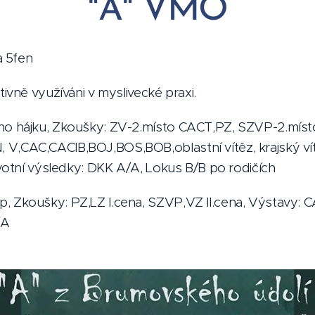
"A" VMO
a 5fen
ivně využíváni v myslivecké praxi.
o hájku, Zkoušky: ZV-2.místo CACT,PZ, SZVP-2.místo,
,CAC,CACIB,BOJ,BOS,BOB,oblastní vítěz, krajský vítěz
avotní výsledky: DKK A/A, Lokus B/B po rodičích
 Zkoušky: PZ,LZ I.cena, SZVP,VZ II.cena, Výstavy: 
/A