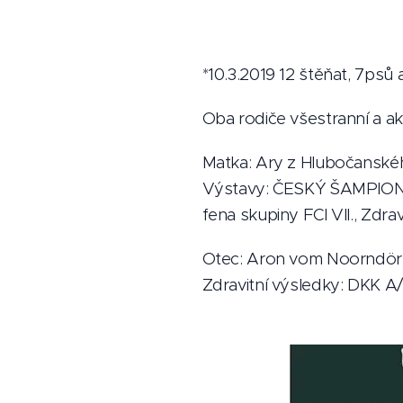
*10.3.2019 12 štěňat, 7psů 
Oba rodiče všestranní a akt
Matka: Ary z Hlubočanskéh
Výstavy: ČESKÝ ŠAMPION, V
fena skupiny FCI VII., Zdr
Otec: Aron vom Noorndörp,
Zdravitní výsledky: DKK A