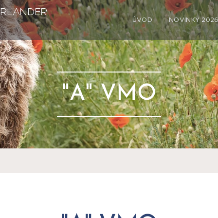
ERLANDER
ÚVOD
NOVINKY 202
"A" VMO